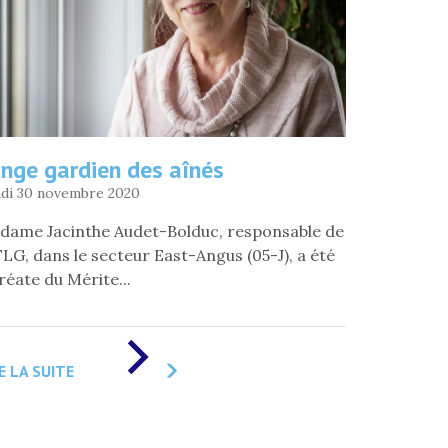
ange gardien des aînés
di 30 novembre 2020
dame Jacinthe Audet-Bolduc, responsable de
FLG, dans le secteur East-Angus (05-J), a été
réate du Mérite...
DE
«
E LA SUITE
L’ANGE
GARDIEN
DES
AÎNÉS
»