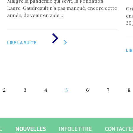
Malgré la pandémie qui sévit, la Fondation
Laure-Gaudreault n’a pas manqué, encore cette
Grâ
année, de venir en aide...
ens
30 
DE
«
LIRE LA SUITE
DEUX
BOURSES
LIR
OCTROYÉES
PAR
LA
FONDATION
LAURE-
GAUDREAULT
»
2
3
4
5
6
7
8
L
NOUVELLES
INFOLETTRE
CONTACTE