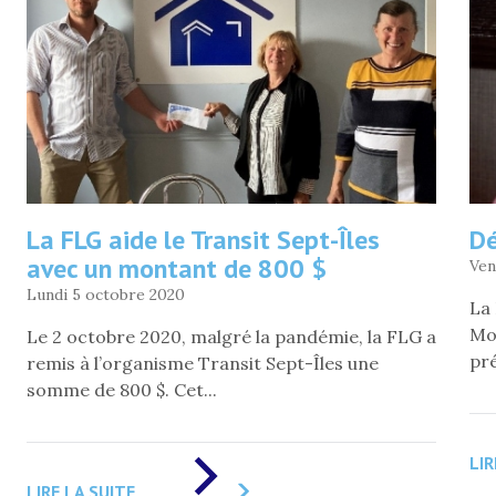
PAUL
DE
LA
PAROISSE
ST-
JEAN
XXIII
»
La FLG aide le Transit Sept-Îles
Dé
avec un montant de 800 $
Ven
Lundi 5 octobre 2020
La
Mon
Le 2 octobre 2020, malgré la pandémie, la FLG a
pré
remis à l’organisme Transit Sept-Îles une
somme de 800 $. Cet...
DE
LIR
«
LIRE LA SUITE