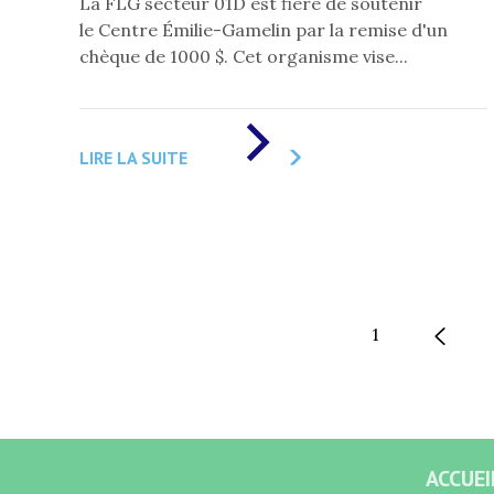
La FLG secteur 01D est fière de soutenir
le Centre Émilie-Gamelin par la remise d'un
chèque de 1000 $. Cet organisme vise...
DE
«
LIRE LA SUITE
UN
CHÈQUE
DE
1000
$
POUR
LE
CENTRE
ÉMILIE-
GAMELIN,
1
À
CHANDLER
»
ACCUEI