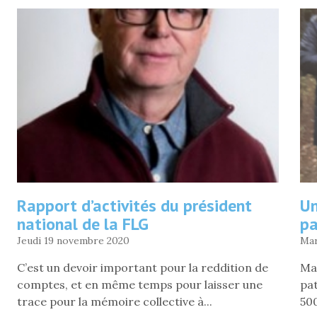
EN
LIGNE
»
Rapport d’activités du président
Un
national de la FLG
pa
Jeudi 19 novembre 2020
Mar
C’est un devoir important pour la reddition de
Mar
comptes, et en même temps pour laisser une
pat
trace pour la mémoire collective à...
500