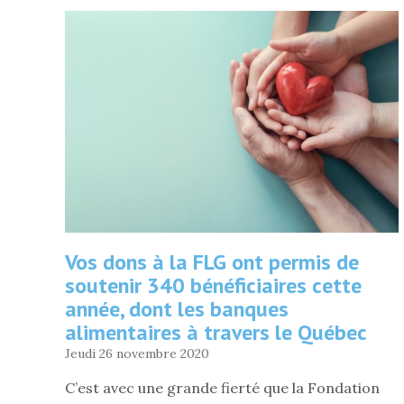
EN
LIGNE
»
Vos dons à la FLG ont permis de
soutenir 340 bénéficiaires cette
année, dont les banques
alimentaires à travers le Québec
Jeudi 26 novembre 2020
C’est avec une grande fierté que la Fondation