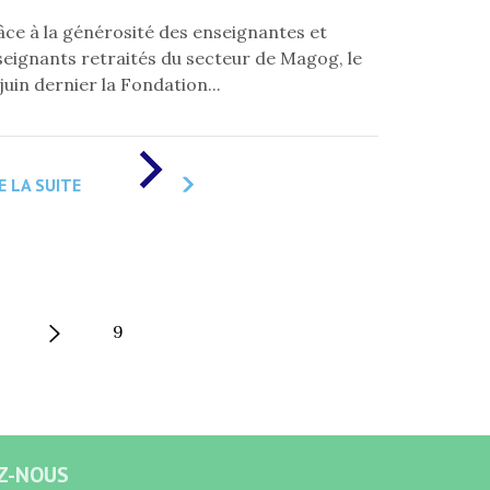
ce à la générosité des enseignantes et
eignants retraités du secteur de Magog, le
juin dernier la Fondation...
DE
«
E LA SUITE
QUATRE
ORGANISMES
DE
MAGOG
BÉNÉFICIENT
DE
LA
GÉNÉROSITÉ
9
DES
DONATEURS
DE
LA
FLG
»
Z-NOUS