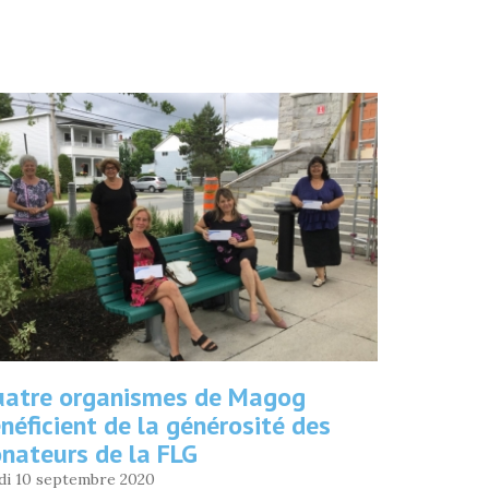
MICHELINE
JALBERT
»
atre organismes de Magog
néficient de la générosité des
nateurs de la FLG
di 10 septembre 2020