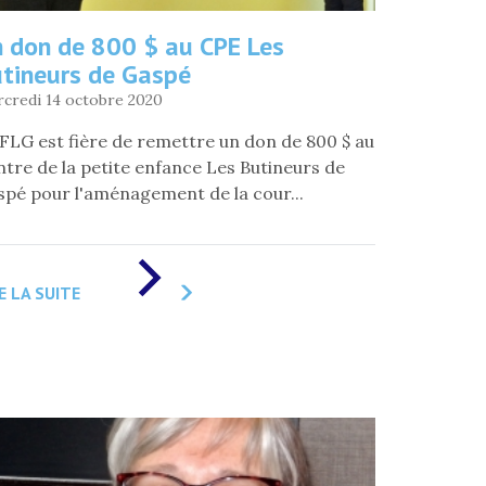
 don de 800 $ au CPE Les
tineurs de Gaspé
credi 14 octobre 2020
FLG est fière de remettre un don de 800 $ au
tre de la petite enfance Les Butineurs de
pé pour l'aménagement de la cour...
DE
«
E LA SUITE
UN
DON
DE
800
$
AU
CPE
LES
BUTINEURS
DE
GASPÉ