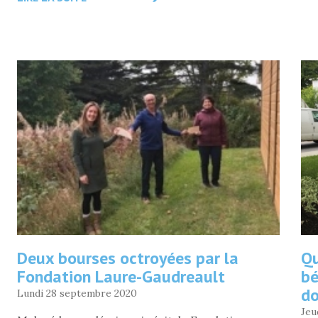
LA
FLG
AIDE
LE
TRANSIT
SEPT-
ÎLES
AVEC
UN
MONTANT
DE
800
$
»
Deux bourses octroyées par la
Qu
Fondation Laure-Gaudreault
bé
do
Lundi 28 septembre 2020
Jeu