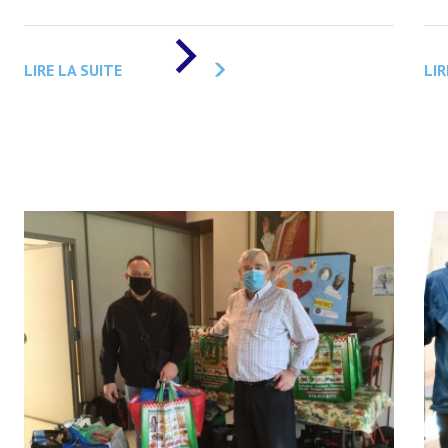
DE
«
LIRE LA SUITE
LIR
RAPPORT
D’ACTIVITÉS
DU
PRÉSIDENT
NATIONAL
DE
LA
FLG
»