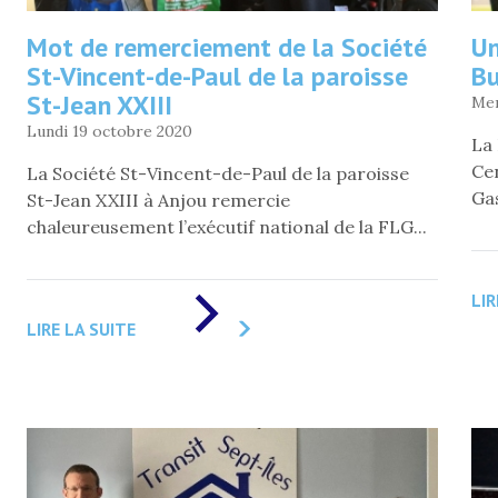
Mot de remerciement de la Société
Un
St-Vincent-de-Paul de la paroisse
Bu
St-Jean XXIII
Mer
Lundi 19 octobre 2020
La 
Cen
La Société St-Vincent-de-Paul de la paroisse
Gas
St-Jean XXIII à Anjou remercie
chaleureusement l’exécutif national de la FLG...
DE
LIR
«
LIRE LA SUITE
MOT
DE
REMERCIEMENT
DE
LA
SOCIÉTÉ
ST-
VINCENT-
DE-