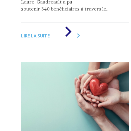
Laure-Gaudreault a pu
soutenir 340 bénéficiaires à travers le...
DE
«
LIRE LA SUITE
VOS
DONS
À
LA
FLG
ONT
PERMIS
DE
SOUTENIR
340
BÉNÉFICIAIRES
CETTE
ANNÉE,
DONT
LES
BANQUES
ALIMENTAIRES
À
TRAVERS