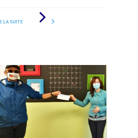
DE
«
E LA SUITE
UNE
AIDE
DE
500
$
AU
CLUB
DE
PATINAGE
ARTISTIQUE
DES
ÎLES
»