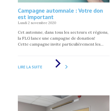
LE
QUÉBEC
Campagne automnale : Votre don
»
est important
Lundi 2 novembre 2020
Cet automne, dans tous les secteurs et régions,
la FLG lance une campagne de donation!
Cette campagne invite particulièrement les...
DE
«
LIRE LA SUITE
CAMPAGNE
AUTOMNALE
:
VOTRE
DON
EST
IMPORTANT
»