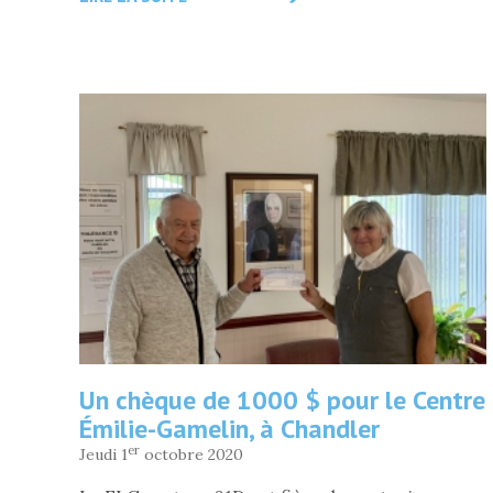
UNE
AIDE
DE
823
$
À
L’ÉCOLE
DE
MUSIQUE
DE
VAL-
BRILLANT
»
Un chèque de 1000 $ pour le Centre
Émilie-Gamelin, à Chandler
er
Jeudi 1
octobre 2020