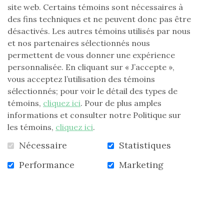
CABARET
site web. Certains témoins sont nécessaires à
À
des fins techniques et ne peuvent donc pas être
SHAWINIGAN
désactivés. Les autres témoins utilisés par nous
»
et nos partenaires sélectionnés nous
permettent de vous donner une expérience
personnalisée. En cliquant sur « J’accepte »,
vous acceptez l’utilisation des témoins
sélectionnés; pour voir le détail des types de
témoins,
cliquez ici
. Pour de plus amples
informations et consulter notre Politique sur
les témoins,
cliquez ici
.
Nécessaire
Statistiques
Campagne automnale de donation
Performance
Marketing
Jeudi 7 octobre 2021
Si ce n'est déjà fait, chaque région de la FLG
lancera dans les prochains jours sa campagne
de donation, campagne faisant partie...