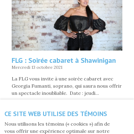
LORS
DU
CONSEIL
NATIONAL
DE
L'AREQ
»
FLG : Soirée cabaret à Shawinigan
Mercredi 13 octobre 2021
La FLG vous invite à une soirée cabaret avec
Georgia Fumanti, soprano, qui saura nous offrir
un spectacle inoubliable. Date : jeudi...
CE SITE WEB UTILISE DES TÉMOINS
DE
«
LIRE LA SUITE
FLG
Nous utilisons les témoins (« cookies ») afin de
:
vous offrir une expérience optimale sur notre
SOIRÉE