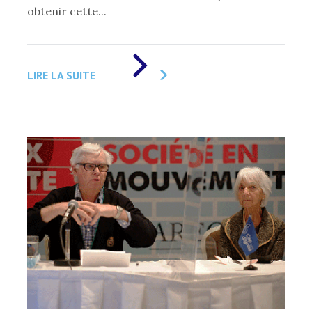
obtenir cette...
DE
«
LIRE LA SUITE
MÉDAILLE
LAURE-
GAUDREAULT
»