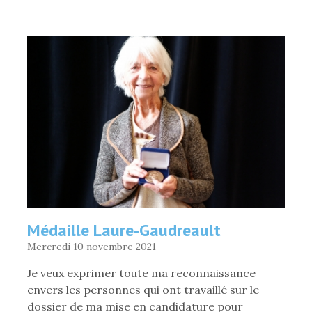
LA
CAMPAGNE
DONNE
DON
DE
LA
CSQ
:
UNE
SOMME
DE
3051
$
POUR
LA
FLG
»
Médaille Laure-Gaudreault
Mercredi 10 novembre 2021
Je veux exprimer toute ma reconnaissance
envers les personnes qui ont travaillé sur le
dossier de ma mise en candidature pour