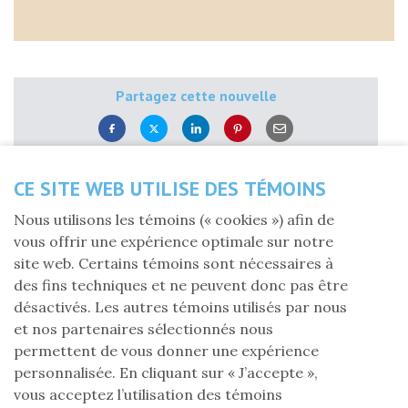
Partagez cette nouvelle
er
Mardi 1
novembre 2022
CE SITE WEB UTILISE DES TÉMOINS
La FLG mène actuellement sa campagne annuelle de
Nous utilisons les témoins (« cookies ») afin de
sollicitation.
vous offrir une expérience optimale sur notre
site web. Certains témoins sont nécessaires à
Il faut se souvenir que la Fondation émet chaque
des fins techniques et ne peuvent donc pas être
année des reçus d'impôt pour les dons cumulés de 15 $
désactivés. Les autres témoins utilisés par nous
et plus.
et nos partenaires sélectionnés nous
permettent de vous donner une expérience
Pour les gouvernements, tous les dons faits à
personnalisée. En cliquant sur « J’accepte »,
l'ensemble des organismes de bienfaisance
vous acceptez l’utilisation des témoins
s'additionnent. Il y a deux taux d'impôt applicables : un