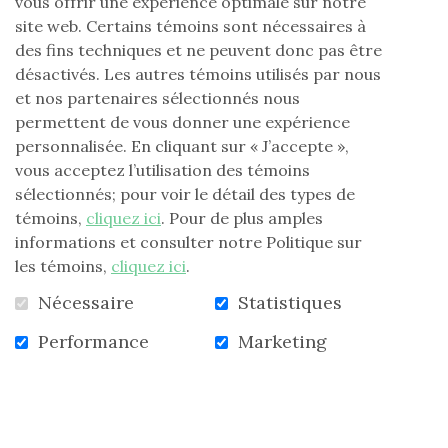
vous offrir une expérience optimale sur notre
LIRE LA SUITE
TIRAGE
site web. Certains témoins sont nécessaires à
NATIONAL
des fins techniques et ne peuvent donc pas être
DE
LA
désactivés. Les autres témoins utilisés par nous
FONDATION
et nos partenaires sélectionnés nous
LAURE-
GAUDREAULT,
permettent de vous donner une expérience
C’EST
personnalisée. En cliquant sur « J’accepte »,
PARTI!
»
vous acceptez l’utilisation des témoins
sélectionnés; pour voir le détail des types de
témoins,
cliquez ici
. Pour de plus amples
informations et consulter notre Politique sur
les témoins,
cliquez ici
.
Nécessaire
Statistiques
Performance
Marketing
Merci, madame Gisèle!
er
Lundi 1
décembre 2025
Un geste d’une grande générosité en