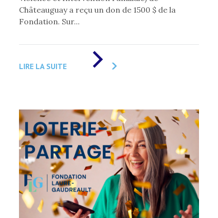
Châteauguay a reçu un don de 1500 $ de la
Fondation. Sur...
DE
«
LIRE LA SUITE
LA
FONDATION
SOUTIENT
L’ORGANISME
AVIF
DE
CHÂTEAUGUAY
»