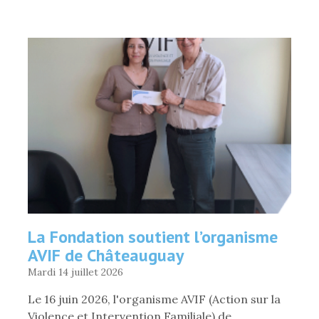
COLLECTIF
POUR
11
ORGANISMES
DU
SECTEUR
POINTE-
DE-
L’ÎLE
»
La Fondation soutient l’organisme
AVIF de Châteauguay
Mardi 14 juillet 2026
Le 16 juin 2026, l'organisme AVIF (Action sur la
Violence et Intervention Familiale) de