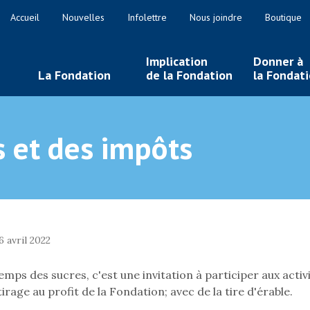
Accueil
Nouvelles
Infolettre
Nous joindre
Boutique
Implication
Donner à
La Fondation
de la Fondation
la Fondat
s et des impôts
 avril 2022
emps des sucres, c'est une invitation à participer aux acti
tirage au profit de la Fondation; avec de la tire d'érable.