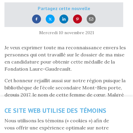
Partagez cette nouvelle
Mercredi 10 novembre 2021
Je veux exprimer toute ma reconnaissance envers les
personnes qui ont travaillé sur le dossier de ma mise
en candidature pour obtenir cette médaille de la
Fondation Laure-Gaudreault.
Cet honneur rejaillit aussi sur notre région puisque la
bibliothèque de l’école secondaire Mont-Bleu porte,
depuis 2017, le nom de cette femme de cœur. Malgré
la tornade qui a frappé cette école, la bibliothèque est
restée bien droite et fière, comme celle qui la protège
CE SITE WEB UTILISE DES TÉMOINS
sans doute.
Nous utilisons les témoins (« cookies ») afin de
vous offrir une expérience optimale sur notre
Merci à Rose Cousineau ainsi qu’à Nicole Tremblay.