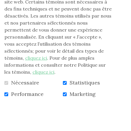
site web. Certains témoins sont nécessaires à
Merci au comité provincial de sélection.
des fins techniques et ne peuvent donc pas être
désactivés. Les autres témoins utilisés par nous
Merci au conseil national d’avoir donné du temps pour
et nos partenaires sélectionnés nous
cet événement.
permettent de vous donner une expérience
Nous devons tous mettre des efforts pour que la
personnalisée. En cliquant sur « J’accepte »,
Fondation Laure-Gaudreault puisse continuer son
vous acceptez l’utilisation des témoins
œuvre auprès des jeunes et des aînés défavorisés.
sélectionnés; pour voir le détail des types de
témoins,
cliquez ici
. Pour de plus amples
Gisèle Renaud-Bisson, secteur 07
informations et consulter notre Politique sur
les témoins,
cliquez ici
.
Nécessaire
Statistiques
Performance
Marketing