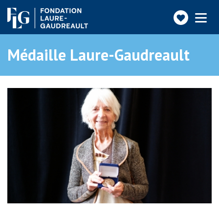
Faire
Toggle
navigatio
un
don
Médaille Laure-Gaudreault