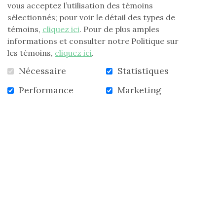
ou par un legs testamentaire pour une
vous acceptez l’utilisation des témoins
somme cumulée de 5 000 $ ou plus, somme
sélectionnés; pour voir le détail des types de
pour laquelle la Fondation a émis des reçus
témoins,
cliquez ici
. Pour de plus amples
pour fins fiscales. La FLG reconnait ainsi
informations et consulter notre Politique sur
l’engagement et la contribution de
les témoins,
cliquez ici
.
personnes qui ont fait connaître et
Nécessaire
Statistiques
progresser la Fondation, sans recevoir la
médaille Laure-Gaudreault.
Performance
Marketing