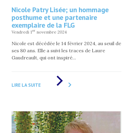
Nicole Patry Lisée; un hommage
posthume et une partenaire
exemplaire de la FLG
er
Vendredi 1
novembre 2024
Nicole est décédée le 14 février 2024, au seuil de
ses 80 ans. Elle a suivi les traces de Laure
Gaudreault, qui ont inspiré...
DE
«
LIRE LA SUITE
NICOLE
PATRY
LISÉE;
UN
HOMMAGE
POSTHUME
ET
UNE
PARTENAIRE
EXEMPLAIRE