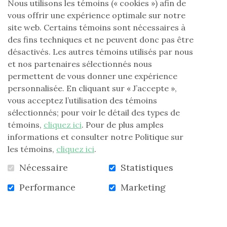
«
Nous utilisons les témoins (« cookies ») afin de
LIRE LA SUITE
NICOLE
vous offrir une expérience optimale sur notre
PATRY
LISÉE;
site web. Certains témoins sont nécessaires à
UN
des fins techniques et ne peuvent donc pas être
HOMMAGE
désactivés. Les autres témoins utilisés par nous
POSTHUME
ET
et nos partenaires sélectionnés nous
UNE
permettent de vous donner une expérience
PARTENAIRE
EXEMPLAIRE
personnalisée. En cliquant sur « J’accepte »,
DE
vous acceptez l’utilisation des témoins
LA
sélectionnés; pour voir le détail des types de
FLG
»
témoins,
cliquez ici
. Pour de plus amples
informations et consulter notre Politique sur
les témoins,
cliquez ici
.
Nécessaire
Statistiques
Performance
Marketing
Reprise des tirages au profit de la
FLG
er
Mardi 1
octobre 2024