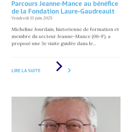
Parcours Jeanne-Mance au bénéfice
de la Fondation Laure-Gaudreault
Vendredi 13 juin 2025
Micheline Jourdain, historienne de formation et
membre du secteur Jeanne-Mance (06-F), a
proposé une 3e visite guidée dans le...
DE
«
LIRE LA SUITE
PARCOURS
JEANNE-
MANCE
AU
BÉNÉFICE
DE
LA
FONDATION
LAURE-
GAUDREAULT
»