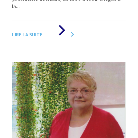
la...
DE
«
LIRE LA SUITE
À
SON
DÉCÈS,
MME
FRANCINE
GAGNON,
EX-
PRÉSIDENTE
DE
L’AREQ
A
FAIT
UN
LEGS
IMPORTANT
À
LA
FLG
»