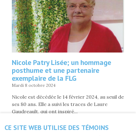
DE
LA
FLG
»
Nicole Patry Lisée; un hommage
posthume et une partenaire
exemplaire de la FLG
Mardi 8 octobre 2024
Nicole est décédée le 14 février 2024, au seuil de
ses 80 ans. Elle a suivi les traces de Laure
Gaudreault, qui ont inspiré...
CE SITE WEB UTILISE DES TÉMOINS
DE