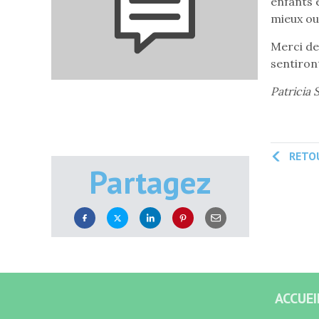
enfants e
mieux out
Merci de
sentiront
Patricia 
RETOU
Partagez
ACCUEI