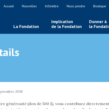
Accueil
Nouvelles
Infolettre
Nous joindre
Boutique
Implication
Donner à
La Fondation
de la Fondation
la Fondat
ails
eptembre 2018
tre générosité (don de 500 $), vous contribuez directement 