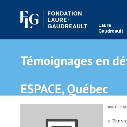
Laure
Gaudreault
Témoignages en dét
ESPACE, Québec
mardi 4 s
« Par vo