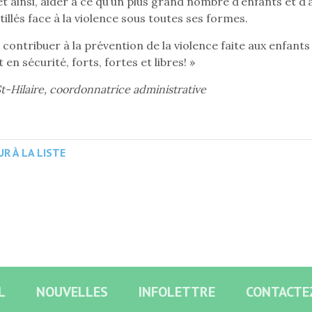
t ainsi, aider à ce qu’un plus grand nombre d’enfants et d’
illés face à la violence sous toutes ses formes.
 contribuer à la prévention de la violence faite aux enfan
 en sécurité, forts, fortes et libres! »
St-Hilaire, coordonnatrice administrative
R À LA LISTE
L
NOUVELLES
INFOLETTRE
CONTACTE