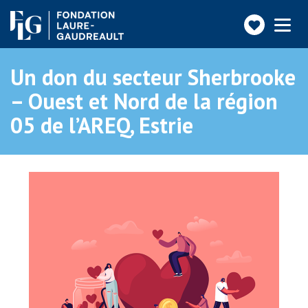
Faire
Toggle
navigatio
un
don
Un don du secteur Sherbrooke
– Ouest et Nord de la région
05 de l’AREQ, Estrie