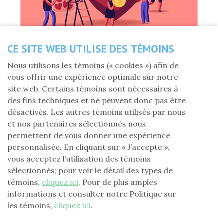
CE SITE WEB UTILISE DES TÉMOINS
Nous utilisons les témoins (« cookies ») afin de
Partagez cette nouvelle
vous offrir une expérience optimale sur notre
site web. Certains témoins sont nécessaires à
des fins techniques et ne peuvent donc pas être
Jeudi 3 juillet 2025
désactivés. Les autres témoins utilisés par nous
et nos partenaires sélectionnés nous
L’Assemblée générale du secteur Sherbrooke-Ouest et
permettent de vous donner une expérience
Nord (05-A) de l’AREQ (CSQ) a récemment décidé de
personnalisée. En cliquant sur « J’accepte »,
faire un don de 3 070 $ à la Fondation Laure-
vous acceptez l’utilisation des témoins
Gaudreault. Au nom de la Fondation, merci !
sélectionnés; pour voir le détail des types de
témoins,
cliquez ici
. Pour de plus amples
Pierre Lefebvre, président national
informations et consulter notre Politique sur
les témoins,
cliquez ici
.