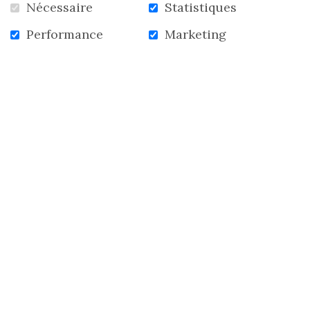
Nécessaire
Statistiques
Performance
Marketing
RETOUR À LA LISTE DES NOUVELLES
ACCUEIL
NOUVELLES
INFOLETTRE
CONTACTEZ-NOUS
S'abonner à l'infolettre