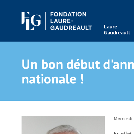
Laure
Gaudreault
Un bon début d'ann
nationale !
Mercredi 1
En effet,