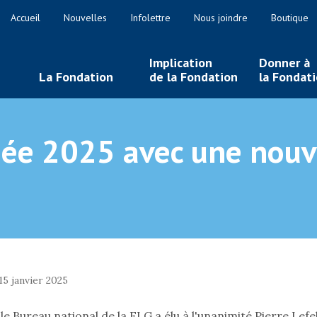
Accueil
Nouvelles
Infolettre
Nous joindre
Boutique
Implication
Donner à
La Fondation
de la Fondation
la Fondat
ée 2025 avec une nouv
5 janvier 2025
 le Bureau national de la FLG a élu à l'unanimité Pierre Lef