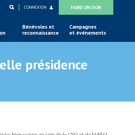
FAIRE UN DON
CONNEXION
Bénévoles et
Campagnes
ion
reconnaissance
et événements
elle présidence
ebvre, bien connu au sein de la CSQ et de l'AREQ.