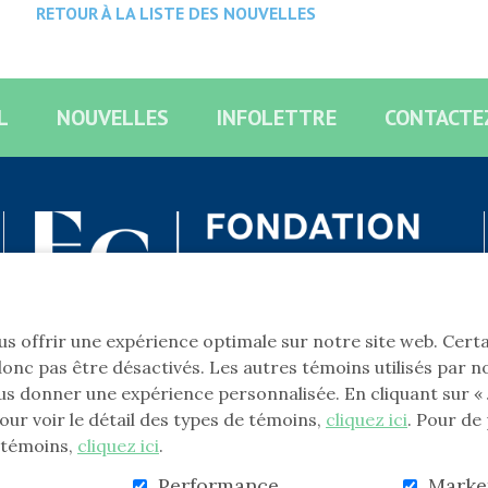
RETOUR À LA LISTE DES NOUVELLES
L
NOUVELLES
INFOLETTRE
CONTACTE
vous offrir une expérience optimale sur notre site web. Cer
onc pas être désactivés. Les autres témoins utilisés par n
s donner une expérience personnalisée. En cliquant sur « J
our voir le détail des types de témoins,
cliquez ici
. Pour de
ULSÉ PAR
SÉCURISÉ PAR
s témoins,
cliquez ici
.
Performance
Marke