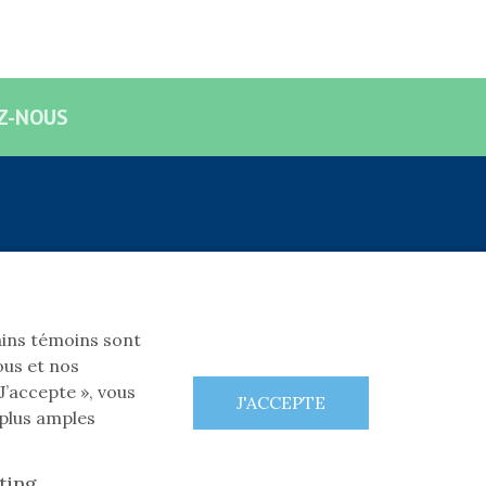
Z-NOUS
SUIVEZ-NOUS!
Facebook
tains témoins sont
ous et nos
’accepte », vous
 plus amples
ting