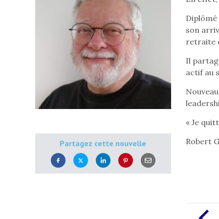
Diplômé e
son arriv
retraite 
Il partag
actif au 
Nouveau,
leadershi
« Je quit
Robert G
Partagez cette nouvelle