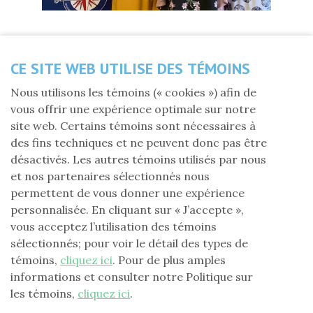
Partagez cette nouvelle
CE SITE WEB UTILISE DES TÉMOINS
Nous utilisons les témoins (« cookies ») afin de
vous offrir une expérience optimale sur notre
Mercredi 19 juin 2024
site web. Certains témoins sont nécessaires à
des fins techniques et ne peuvent donc pas être
La Fondation Laure-Gaudreault (FLG) a remis cette
désactivés. Les autres témoins utilisés par nous
année un montant de 1 000 $ à l’organisme
et nos partenaires sélectionnés nous
Hom’asculin de Port‑Cartier.
permettent de vous donner une expérience
Le projet soumis veut pouvoir fournir aux hommes en
personnalisée. En cliquant sur « J’accepte »,
difficulté du dépannage alimentaire. L’organisme
vous acceptez l’utilisation des témoins
pourra également préparer des kits de dépannage.
sélectionnés; pour voir le détail des types de
témoins,
cliquez ici
. Pour de plus amples
Nous leur souhaitons la réalisation de ces projets.
informations et consulter notre Politique sur
les témoins,
cliquez ici
.