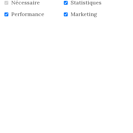
Nécessaire
Statistiques
Performance
Marketing
VOIR TOUTES LES NOUVELLES
ACCUEIL
NOUVELLES
INFOLETTRE
CONTACTEZ-NOUS
S'abonner à l'infolettre