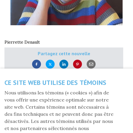
Pierrette Denault
Partagez cette nouvelle
Lundi 18 décembre 2023
CE SITE WEB UTILISE DES TÉMOINS
Tout au long de ma carrière, j’ai été témoin des
Nous utilisons les témoins (« cookies ») afin de
nombreux gestes de sollicitude posés par mes
vous offrir une expérience optimale sur notre
collègues. Comme moi, vous avez croisé sur votre
site web. Certains témoins sont nécessaires à
route des enfants qui avaient faim, qui manquaient de
des fins techniques et ne peuvent donc pas être
vêtements chauds, d’articles scolaires. Comme moi,
désactivés. Les autres témoins utilisés par nous
vous avez pallié ces manques soit en mettant la main
et nos partenaires sélectionnés nous