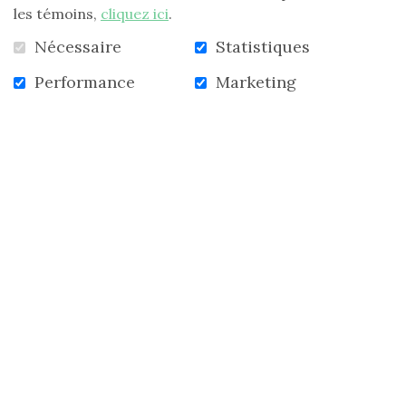
les témoins,
cliquez ici
.
Louise Banville, responsable FLG
Nécessaire
Statistiques
Performance
Marketing
VOIR TOUTES LES NOUVELLES
ACCUEIL
NOUVELLES
INFOLETTRE
CONTACTEZ-NOUS
S'abonner à l'infolettre