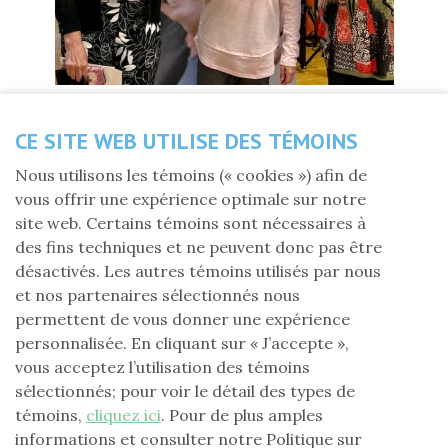
CE SITE WEB UTILISE DES TÉMOINS
Partagez cette nouvelle
Nous utilisons les témoins (« cookies ») afin de
vous offrir une expérience optimale sur notre
site web. Certains témoins sont nécessaires à
Jeudi 19 mai 2022
des fins techniques et ne peuvent donc pas être
désactivés. Les autres témoins utilisés par nous
Le 13 mai dernier, l'AREQ Bas-Saint-Laurent–
et nos partenaires sélectionnés nous
Gaspésie–Les Îles–Côte-Nord (01) secteur Côte-
permettent de vous donner une expérience
Nord–Sept-Îles (J) et la FLG ont remis au centre
personnalisée. En cliquant sur « J’accepte »,
d'action bénévole de Port-Cartier la somme de 1 300
vous acceptez l’utilisation des témoins
$, montant reçu à la suite d’une demande de soutien à
sélectionnés; pour voir le détail des types de
la Fondation. L'organisme remercie grandement la
témoins,
cliquez ici
. Pour de plus amples
FLG pour ce don qui lui permettra de continuer son
informations et consulter notre Politique sur
travail dans la communauté.