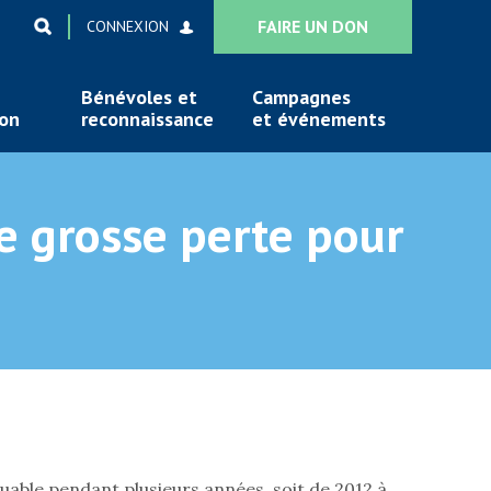
FAIRE UN DON
CONNEXION
Bénévoles et
Campagnes
ion
reconnaissance
et événements
e grosse perte pour
ble pendant plusieurs années, soit de 2012 à