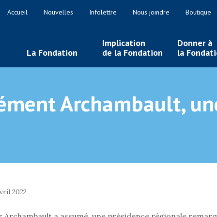
Accueil
Nouvelles
Infolettre
Nous joindre
Boutique
Implication
Donner à
La Fondation
de la Fondation
la Fondat
lément Archambault, un
vril 2022
 Archambault a assumé une présidence régionale remarqua