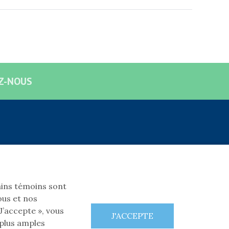
Z-NOUS
SUIVEZ-NOUS!
Facebook
tains témoins sont
ous et nos
’accepte », vous
 plus amples