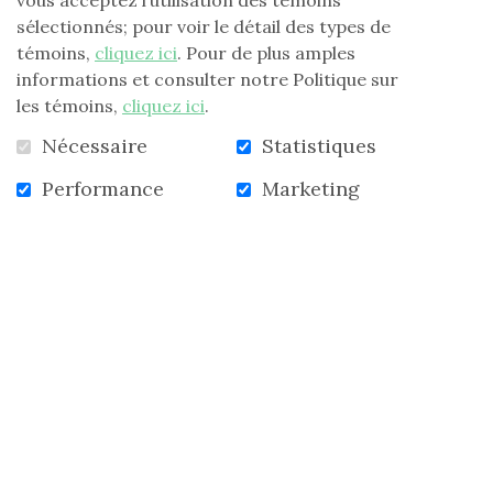
trente ans et un bon bassin de bénévoles, de membres
sélectionnés; pour voir le détail des types de
et de personnes qui ont à cœur de soutenir la
témoins,
cliquez ici
. Pour de plus amples
Fondation. Le contexte actuel pourrait aussi favoriser
informations et consulter notre Politique sur
le « confinement » de la générosité et le repli sur soi.
les témoins,
cliquez ici
.
Notre défi : choisir l'action et l'ouverture aux autres
Nécessaire
Statistiques
plutôt que le repli et l'attente.
Performance
Marketing
Et une bonne manière d'être en action, c'est de
renouveler sa donation ou de devenir donatrice ou
donateur pour une première fois grâce au
don en ligne
qui est facile, sécuritaire et peut se faire
dans le confort de vos pantoufles.
Aider, c'est bon pour le moral!