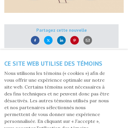
Partagez cette nouvelle
Jeudi 13 janvier 2022
CE SITE WEB UTILISE DES TÉMOINS
En ce début d'année difficile, on se souhaite la santé et
Nous utilisons les témoins (« cookies ») afin de
la sérénité pour nous permettre d'avancer tout en
vous offrir une expérience optimale sur notre
restant optimistes malgré tout.
site web. Certains témoins sont nécessaires à
Pour la FLG, c'est le début d'une nouvelle année
des fins techniques et ne peuvent donc pas être
financière. En chiffres, on repart à zéro pour la
désactivés. Les autres témoins utilisés par nous
souscription et la donation ainsi que pour les sommes
et nos partenaires sélectionnés nous
disponibles pour nos projets d'aide.
permettent de vous donner une expérience
personnalisée. En cliquant sur « J’accepte »,
Concrètement, on a une expérience cumulée de
vous acceptez l’utilisation des témoins