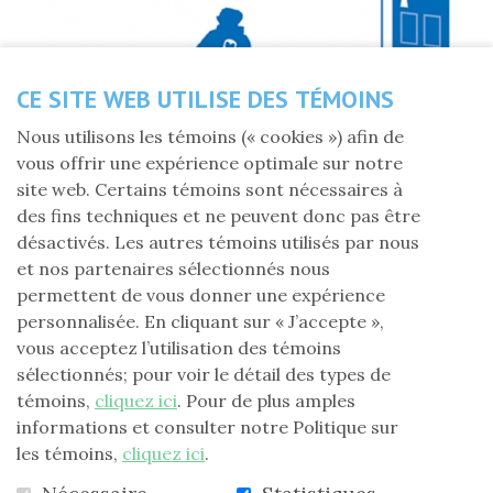
CE SITE WEB UTILISE DES TÉMOINS
Partagez cette nouvelle
Nous utilisons les témoins (« cookies ») afin de
vous offrir une expérience optimale sur notre
site web. Certains témoins sont nécessaires à
Mardi 11 mai 2021
des fins techniques et ne peuvent donc pas être
désactivés. Les autres témoins utilisés par nous
Dans une lettre adressée à l'AREQ secteur Granby - La
et nos partenaires sélectionnés nous
Pommeraie, l'organisme Auberge sous mon toit
permettent de vous donner une expérience
(ASMT) remercie la FLG pour le don de 750 $ pour les
personnalisée. En cliquant sur « J’accepte »,
soutenir dans leurs efforts de réinsertion sociale.
vous acceptez l’utilisation des témoins
sélectionnés; pour voir le détail des types de
Voici
lettre de remerciement
témoins,
cliquez ici
. Pour de plus amples
informations et consulter notre Politique sur
les témoins,
cliquez ici
.