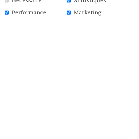
Nécessaire
Statistiques
VOIR TOUTES LES NOUVELLES
Performance
Marketing
ACCUEIL
NOUVELLES
INFOLETTRE
CONTACTEZ-NOUS
S'abonner à l'infolettre
SUIVEZ-NOUS!
Facebook