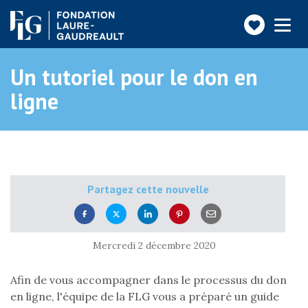
Faire
Toggle
navigatio
un
don
Un tutoriel pour le don en
ligne
Partagez cette nouvelle
Mercredi 2 décembre 2020
Afin de vous accompagner dans le processus du don
en ligne, l'équipe de la FLG vous a préparé un guide