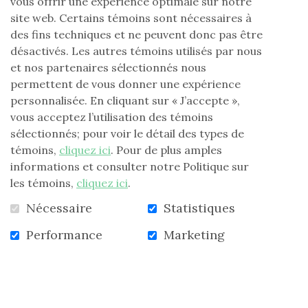
vous offrir une expérience optimale sur notre
situation de vulnérabilité est plus importante que
site web. Certains témoins sont nécessaires à
jamais. À travers sa mission à vocation
des fins techniques et ne peuvent donc pas être
intergénérationnelle, la FLG vise ainsi à aider les
désactivés. Les autres témoins utilisés par nous
jeunes et les moins jeunes.
et nos partenaires sélectionnés nous
permettent de vous donner une expérience
50 000 $ aux Banques alimentaires du Québec
personnalisée. En cliquant sur « J’accepte »,
Parmi les bénéficiaires de la FLG, nous retrouvons Les
vous acceptez l’utilisation des témoins
Banques alimentaires du Québec. La pandémie a fait
sélectionnés; pour voir le détail des types de
bondir les demandes d’aide de personnes recourant à
témoins,
cliquez ici
. Pour de plus amples
leurs services. Ainsi,
un don de 50 000 $ de la FLG
a
informations et consulter notre Politique sur
permis de rejoindre les banques alimentaires dans
les témoins,
cliquez ici
.
chacun des 86 secteurs de la Fondation.
Nécessaire
Statistiques
Campagne automnale
Performance
Marketing
En raison des mesures sanitaires, il est impossible
pour la Fondation d’organiser des événements
permettant de recueillir des dons, comme elle le fait
habituellement.