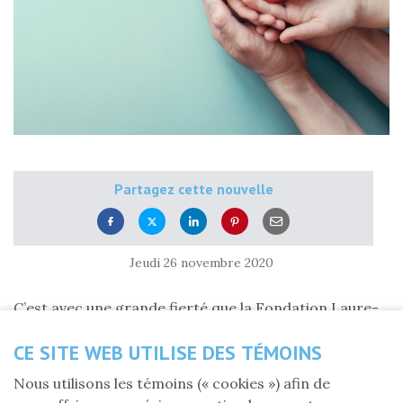
Partagez cette nouvelle
Jeudi 26 novembre 2020
C’est avec une grande fierté que la Fondation Laure-
Gaudreault a pu soutenir
CE SITE WEB UTILISE DES TÉMOINS
340 bénéficiaires à travers le Québec
, avec la
générosité de ses donateurs. En cette période de
Nous utilisons les témoins (« cookies ») afin de
pandémie, la solidarité envers les personnes en