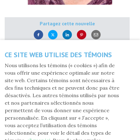
Partagez cette nouvelle
Vendredi 2 octobre 2020
CE SITE WEB UTILISE DES TÉMOINS
La Fondation Laure-Gaudreault de la région de
Nous utilisons les témoins (« cookies ») afin de
Montréal est en deuil. Micheline Jalbert, vice-
vous offrir une expérience optimale sur notre
présidente du bureau régional, est décédée le 26
site web. Certains témoins sont nécessaires à
septembre dernier, emportée par un cancer
des fins techniques et ne peuvent donc pas être
fulgurant.
désactivés. Les autres témoins utilisés par nous
et nos partenaires sélectionnés nous
Micheline a fait un excellent travail à la Fondation
permettent de vous donner une expérience
Laure-Gaudreault Montréal et nous la remercions.
personnalisée. En cliquant sur « J’accepte »,
vous acceptez l’utilisation des témoins
Elle a toujours a toujours été une femme engagée.
sélectionnés; pour voir le détail des types de
Militante auprès de divers organismes de