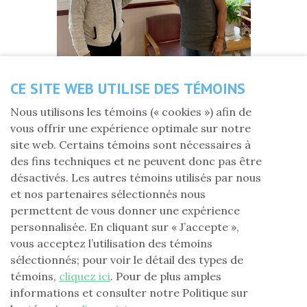
CE SITE WEB UTILISE DES TÉMOINS
Partagez cette nouvelle
Nous utilisons les témoins (« cookies ») afin de
vous offrir une expérience optimale sur notre
site web. Certains témoins sont nécessaires à
er
Jeudi 1
octobre 2020
des fins techniques et ne peuvent donc pas être
désactivés. Les autres témoins utilisés par nous
La FLG secteur 01D est fière de soutenir le
et nos partenaires sélectionnés nous
Centre Émilie-Gamelin
par la remise d'un chèque de
permettent de vous donner une expérience
1000 $. Cet organisme vise à sensibiliser la population
personnalisée. En cliquant sur « J’accepte »,
à la problématique de la santé mentale, prévenir et
vous acceptez l’utilisation des témoins
organiser des activités et des services d’hébergement
sélectionnés; pour voir le détail des types de
pour les personnes vivant un problème de santé
témoins,
cliquez ici
. Pour de plus amples
mentale.
informations et consulter notre Politique sur