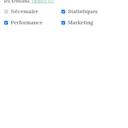
les témoins,
cliquez ici
.
Sur la photo, André Huard, président du secteur 01D
et Johanne Bécu, directrice du Centre Émilie-Gamelin.
Nécessaire
Statistiques
Performance
Marketing
RETOUR À LA LISTE DES NOUVELLES
ACCUEIL
NOUVELLES
INFOLETTRE
CONTACTEZ-NOUS
S'abonner à l'infolettre