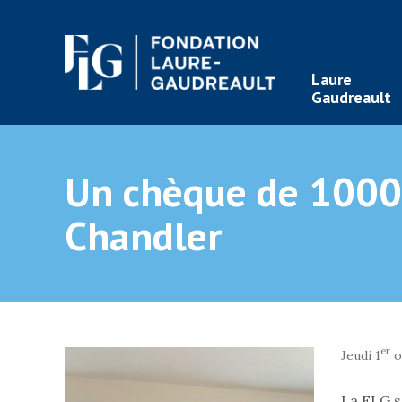
Laure
Gaudreault
Un chèque de 1000 
Chandler
er
Jeudi 1
o
La FLG s