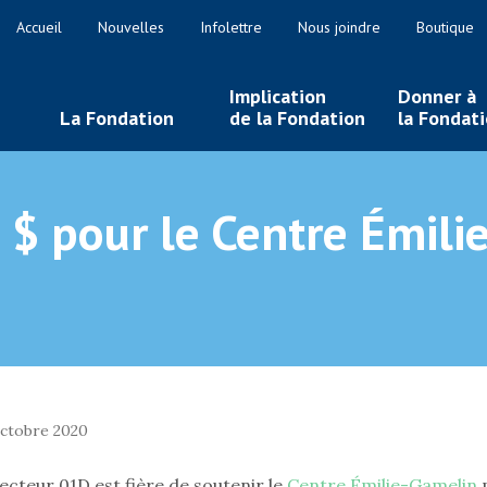
Accueil
Nouvelles
Infolettre
Nous joindre
Boutique
Implication
Donner à
La Fondation
de la Fondation
la Fondat
$ pour le Centre Émili
ctobre 2020
ecteur 01D est fière de soutenir le
Centre Émilie-Gamelin
p