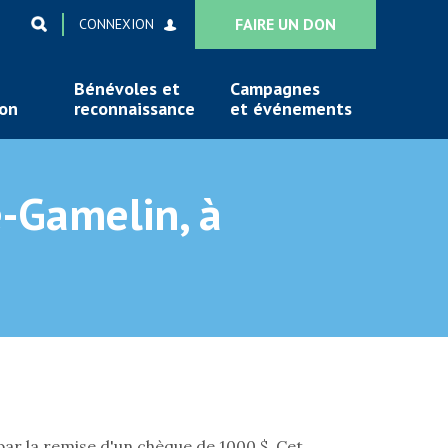
FAIRE UN DON
CONNEXION
Bénévoles et
Campagnes
ion
reconnaissance
et événements
e-Gamelin, à
ar la remise d'un chèque de 1000 $. Cet