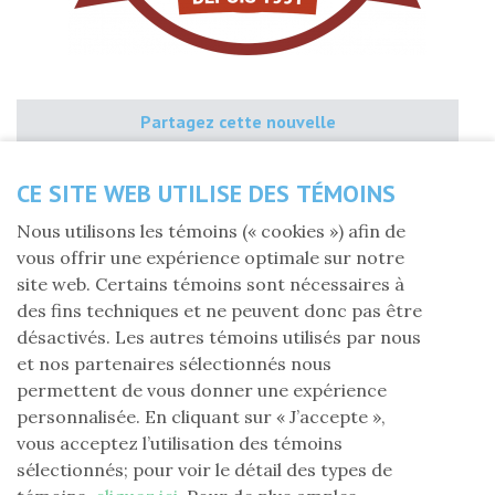
Partagez cette nouvelle
CE SITE WEB UTILISE DES TÉMOINS
Lundi 4 mai 2020
Nous utilisons les témoins (« cookies ») afin de
vous offrir une expérience optimale sur notre
Les membres du conseil d'administration et les
site web. Certains témoins sont nécessaires à
usagers de
La Banque Alimentaire La Vigne
veulent
des fins techniques et ne peuvent donc pas être
vous témoigner toute leur reconnaissance pour avoir
désactivés. Les autres témoins utilisés par nous
recommandé notre organisation pour un don de la
et nos partenaires sélectionnés nous
Fondation Laure-Gaudreault.
permettent de vous donner une expérience
C'est grâce à la collaboration des gens du milieu que
personnalisée. En cliquant sur « J’accepte »,
nous sommes en mesure de poursuivre notre mission
vous acceptez l’utilisation des témoins
en ce temps de crise en apportant chaque semaine un
sélectionnés; pour voir le détail des types de