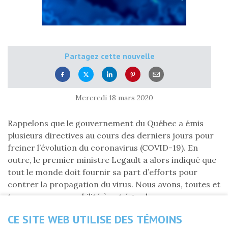
Partagez cette nouvelle
Mercredi 18 mars 2020
Rappelons que le gouvernement du Québec a émis
plusieurs directives au cours des derniers jours pour
freiner l’évolution du coronavirus (COVID-19). En
outre, le premier ministre Legault a alors indiqué que
tout le monde doit fournir sa part d’efforts pour
contrer la propagation du virus. Nous avons, toutes et
tous, une responsabilité à cet égard.
Dans ce contexte, la FLG adopte les mêmes directives
CE SITE WEB UTILISE DES TÉMOINS