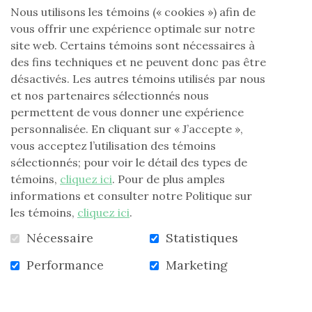
que l'AREQ, d’une part pour protéger la santé de ses
Nous utilisons les témoins (« cookies ») afin de
membres qui sont considérés comme étant une
vous offrir une expérience optimale sur notre
population plus à risque de conséquences graves et,
site web. Certains témoins sont nécessaires à
d’autre part, pour participer à l’effort collectif
des fins techniques et ne peuvent donc pas être
demandé par le premier ministre.
désactivés. Les autres témoins utilisés par nous
Ainsi, toutes les activités et les réunions organisées
et nos partenaires sélectionnés nous
par la FLG en présence de membres au niveau
permettent de vous donner une expérience
national, dans les régions et dans les secteurs, sont
personnalisée. En cliquant sur « J’accepte »,
annulées jusqu’au 30 mars. De nouvelles indications
vous acceptez l’utilisation des témoins
seront fournies au fil de l’évolution du dossier.
sélectionnés; pour voir le détail des types de
témoins,
cliquez ici
. Pour de plus amples
Bureau national
informations et consulter notre Politique sur
les témoins,
cliquez ici
.
Pour assurer la sécurité du personnel de l’AREQ et
contribuer à l’effort collectif envers le coronavirus, le
Nécessaire
Statistiques
bureau national de l’AREQ est fermé et le personnel
Performance
Marketing
est en télétravail.
Un message d’accueil spécial a été préparé pour les
gens qui communiquent avec l’AREQ par téléphone,