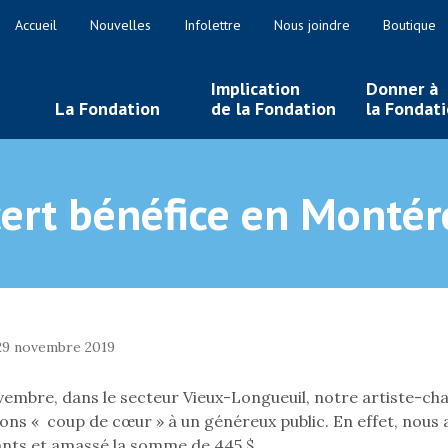
Accueil
Nouvelles
Infolettre
Nous joindre
Boutique
Implication
Donner à
La Fondation
de la Fondation
la Fondat
ert bénéfice en Montér
29 novembre 2019
vembre, dans le secteur Vieux-Longueuil, notre artiste-cha
ons « coup de cœur » à un généreux public. En effet, nous a
ants et amassé la somme de 445 $.