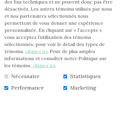
des fins techniques et ne peuvent donc pas être
pour rire
. Depuis, il a multiplié les expériences et s’est
désactivés. Les autres témoins utilisés par nous
fait remarquer par des numéros qui ont déclenché
et nos partenaires sélectionnés nous
l’hilarité générale et lui ont valu des ovations debout.
permettent de vous donner une expérience
Stéphane vous en mettra plein la vue avec son humour
personnalisée. En cliquant sur « J’accepte »,
fracassant et ses imitations impressionnantes. Plus
vous acceptez l’utilisation des témoins
de 2 500 spectacles à son actif, plus de 12 Galas Télé et
sélectionnés; pour voir le détail des types de
déjà nommé Révélation de l’année. Il n’imite pas… il
témoins,
cliquez ici
. Pour de plus amples
devient! L’illusion est tout simplement parfaite! Un
informations et consulter notre Politique sur
spectacle où « Humour, imitation, et variété »
les témoins,
cliquez ici
.
alternent avec des numéros percutants et structurés.
Nécessaire
Statistiques
N’oubliez pas que vous pouvez réserver votre table pour
Performance
Marketing
cette activité.
(Réf. : premières pages du présent
bulletin sectoriel). Nous vous attendons nombreux
pour vivre ce moment unique!
Lieu : Auberge Gouverneur