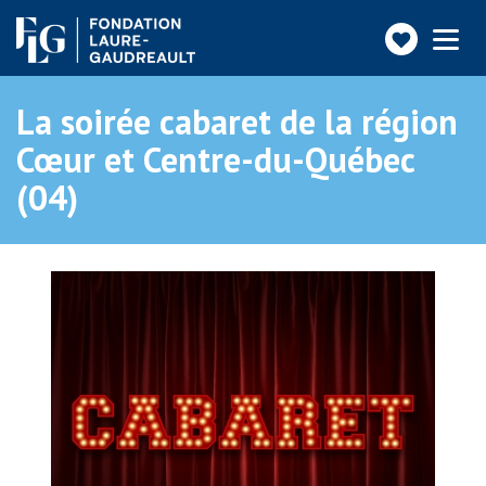
Faire
Toggle
navigatio
un
don
La soirée cabaret de la région
Cœur et Centre-du-Québec
(04)