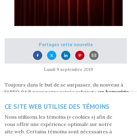
Partagez cette nouvelle
Lundi 9 septembre 2019
Toujours dans le but de se surpasser, du nouveau à
l’AREQ 04 B pour notre soirée cabaret :
un humoriste
,
M.
Stéphane Bélanger
, vous attend pour une soirée de
CE SITE WEB UTILISE DES TÉMOINS
pur plaisir pour les yeux et les oreilles.
Nous utilisons les témoins (« cookies ») afin de
Cet humoriste n’est pas un nouveau venu sur la
vous offrir une expérience optimale sur notre
planète humour, lui qui, dès le début de sa carrière en
site web. Certains témoins sont nécessaires à
1996, a mérité une mention d’honneur du
Musée Juste