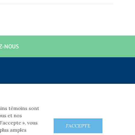
Z-NOUS
SUIVEZ-NOUS!
Facebook
tains témoins sont
ous et nos
’accepte », vous
 plus amples