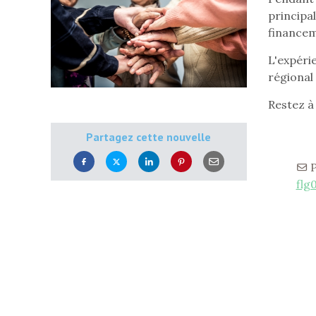
principal
financem
L'expéri
régional
Restez à
Partagez cette nouvelle
P
flg