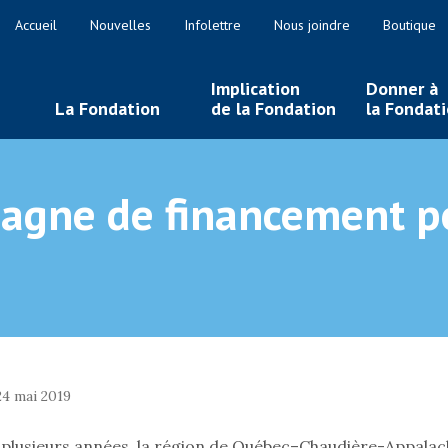
Accueil
Nouvelles
Infolettre
Nous joindre
Boutique
Implication
Donner à
La Fondation
de la Fondation
la Fondat
gne de financement po
24 mai 2019
plusieurs années, la région de Québec–Chaudière-Appalac