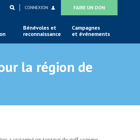
FAIRE UN DON
CONNEXION
Bénévoles et
Campagnes
ion
reconnaissance
et événements
ur la région de
hes a organisé un tournoi de golf comme